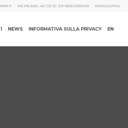
MAR.IT
VIA MILANO, 40 C/3 SC. DX 16126 GENOVA
MODULISTICA
I
NEWS
INFORMATIVA SULLA PRIVACY
EN