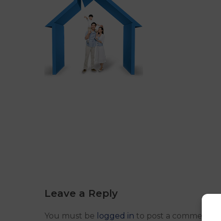
Leave a Reply
You must be
logged in
to post a comment.