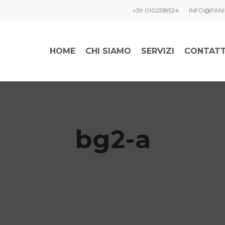
+39 0102518524
INFO@FANI
HOME
CHI SIAMO
SERVIZI
CONTATT
bg2-a