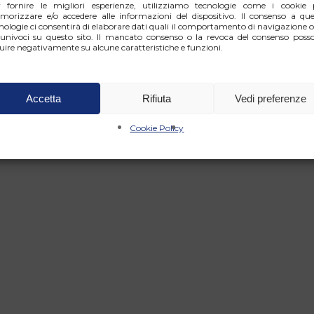
r fornire le migliori esperienze, utilizziamo tecnologie come i cookie 
orizzare e/o accedere alle informazioni del dispositivo. Il consenso a que
nologie ci consentirà di elaborare dati quali il comportamento di navigazione o
univoci su questo sito. Il mancato consenso o la revoca del consenso poss
luire negativamente su alcune caratteristiche e funzioni.
Accetta
Rifiuta
Vedi preferenze
Cookie Policy