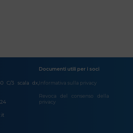
dal lunedì al giovedì 9.00 – 13.00 | 14.00 – 17.00
Documenti utili per i soci
0 C/3 scala dx,
Informativa sulla privacy
a
Revoca del consenso della
524
privacy
it