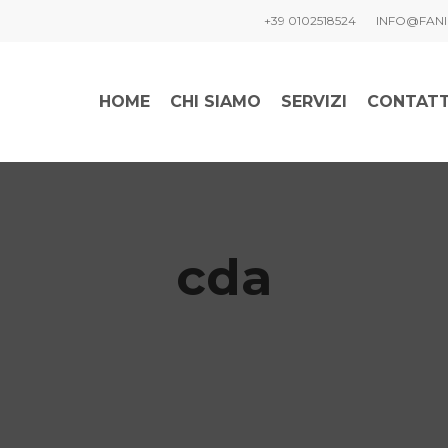
+39 0102518524
INFO@FANI
HOME
CHI SIAMO
SERVIZI
CONTATT
cda