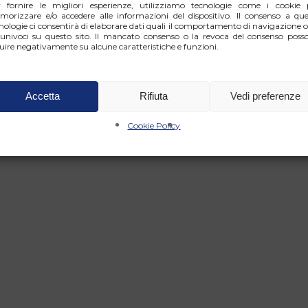
r fornire le migliori esperienze, utilizziamo tecnologie come i cookie 
orizzare e/o accedere alle informazioni del dispositivo. Il consenso a que
nologie ci consentirà di elaborare dati quali il comportamento di navigazione o
univoci su questo sito. Il mancato consenso o la revoca del consenso poss
luire negativamente su alcune caratteristiche e funzioni.
Accetta
Rifiuta
Vedi preferenze
Cookie Policy