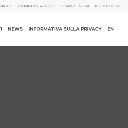
MAR.IT
VIA MILANO, 40 C/3 SC. DX 16126 GENOVA
MODULISTICA
I
NEWS
INFORMATIVA SULLA PRIVACY
EN