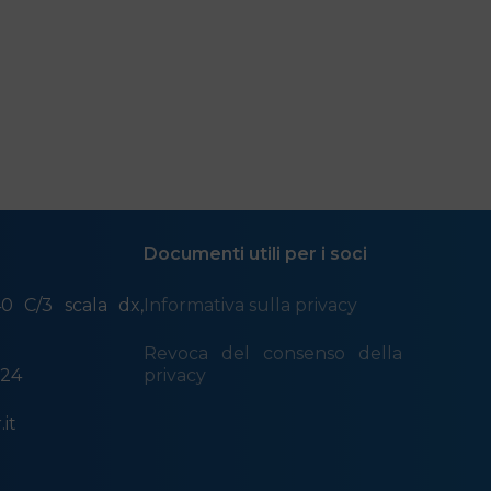
dal lunedì al giovedì 9.00 – 13.00 | 14.00 – 17.00
Documenti utili per i soci
0 C/3 scala dx,
Informativa sulla privacy
a
Revoca del consenso della
524
privacy
it