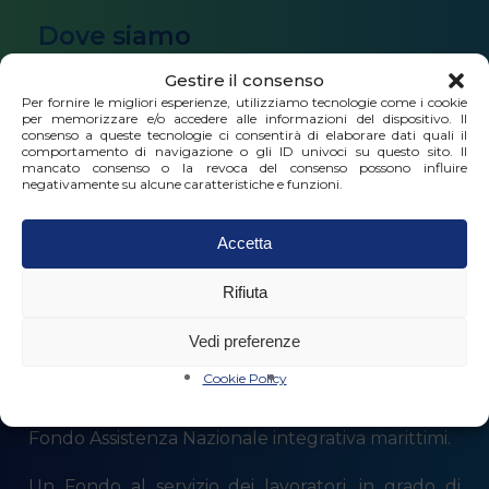
Dove siamo
Gestire il consenso
Via Milano 40C/3 scala dx, 16126 Genova
Per fornire le migliori esperienze, utilizziamo tecnologie come i cookie
per memorizzare e/o accedere alle informazioni del dispositivo. Il
consenso a queste tecnologie ci consentirà di elaborare dati quali il
Orari di apertura al pubblico
comportamento di navigazione o gli ID univoci su questo sito. Il
mancato consenso o la revoca del consenso possono influire
negativamente su alcune caratteristiche e funzioni.
dal lunedì al giovedì 9.00 – 13.00 | 14.00 – 17.00
Accetta
Rifiuta
Vedi preferenze
Cookie Policy
Fondo Assistenza Nazionale integrativa marittimi.
Un Fondo al servizio dei lavoratori, in grado di