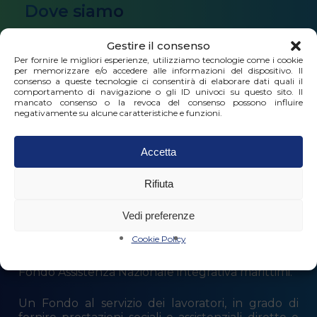
Dove siamo
Gestire il consenso
Via Milano 40C/3 scala dx, 16126 Genova
Per fornire le migliori esperienze, utilizziamo tecnologie come i cookie
per memorizzare e/o accedere alle informazioni del dispositivo. Il
Orari di apertura al pubblico
consenso a queste tecnologie ci consentirà di elaborare dati quali il
comportamento di navigazione o gli ID univoci su questo sito. Il
mancato consenso o la revoca del consenso possono influire
negativamente su alcune caratteristiche e funzioni.
dal lunedì al giovedì 9.00 – 13.00 | 14.00 – 17.00
Accetta
Rifiuta
Vedi preferenze
Cookie Policy
Fondo Assistenza Nazionale integrativa marittimi.
Un Fondo al servizio dei lavoratori, in grado di