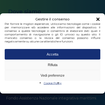
Dove siamo
Gestire il consenso
Via Milano 40C/3 scala dx, 16126 Genova
Per fornire le migliori esperienze, utilizziamo tecnologie come i cookie
per memorizzare e/o accedere alle informazioni del dispositivo. Il
consenso a queste tecnologie ci consentirà di elaborare dati quali il
Orari di apertura al pubblico
comportamento di navigazione o gli ID univoci su questo sito. Il
mancato consenso o la revoca del consenso possono influire
negativamente su alcune caratteristiche e funzioni.
dal lunedì al giovedì 9.00 – 13.00 | 14.00 – 17.00
Accetta
Rifiuta
Vedi preferenze
Cookie Policy
Fondo Assistenza Nazionale integrativa marittimi.