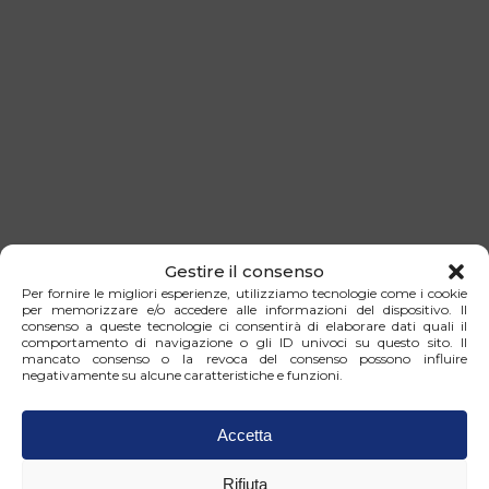
Gestire il consenso
Per fornire le migliori esperienze, utilizziamo tecnologie come i cookie
per memorizzare e/o accedere alle informazioni del dispositivo. Il
consenso a queste tecnologie ci consentirà di elaborare dati quali il
comportamento di navigazione o gli ID univoci su questo sito. Il
mancato consenso o la revoca del consenso possono influire
negativamente su alcune caratteristiche e funzioni.
Dove siamo
Accetta
Via Milano 40C/3 scala dx, 16126 Genova
Rifiuta