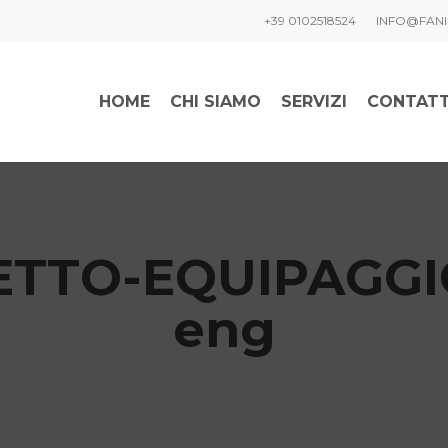
+39 0102518524
INFO@FANI
HOME
CHI SIAMO
SERVIZI
CONTATT
ETTO-EQUIPAGGI
eng