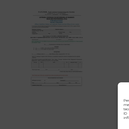
Pe
mem
tec
ID 
inf