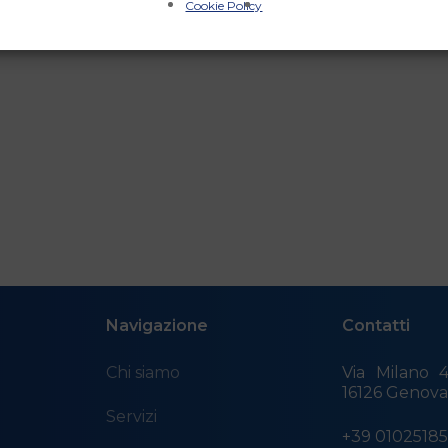
Cookie Policy
Navigazione
Contatti
Chi siamo
Via Milano 4
16126 Genov
Servizi
+39 0102518