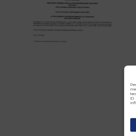
Pe
mem
tec
ID 
inf