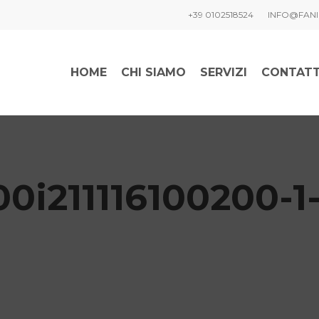
+39 0102518524
INFO@FANI
HOME
CHI SIAMO
SERVIZI
CONTATT
0i211116100200-1