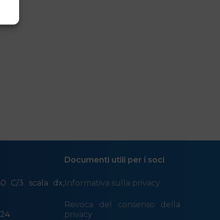
Via Milano 40C/3 scala dx, 16126 Genova
Orari di apertura al
pubblico
dal lunedì al giovedì 9.00 – 13.00 | 14.00 – 17.00
Documenti utili per i soci
0 C/3 scala dx,
Informativa sulla privacy
a
Revoca del consenso della
524
privacy