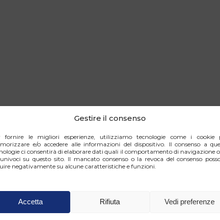
Gestire il consenso
r fornire le migliori esperienze, utilizziamo tecnologie come i cookie 
orizzare e/o accedere alle informazioni del dispositivo. Il consenso a que
nologie ci consentirà di elaborare dati quali il comportamento di navigazione o
univoci su questo sito. Il mancato consenso o la revoca del consenso poss
luire negativamente su alcune caratteristiche e funzioni.
Accetta
Rifiuta
Vedi preferenze