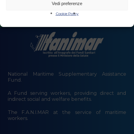
Monday to Thursday 9 a.m. - 1 p.m. | 2 p.m. - 5
Vedi preferenze
p.m.
Cookie Policy
National Maritime Supplementary Assistance
Fund.
A Fund serving workers, providing direct and
indirect social and welfare benefits.
The F.A.N.I.MAR at the service of maritime
workers.