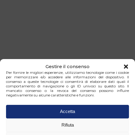
Gestire il consenso
Per fornire le migliori esperienze, utilizziamo tecnologie come i cookie
per memorizzare e/o accedere alle informazioni del dispositivo. Il
consenso a queste tecnologie ci consentirà di elaborare dati quali il
comportamento di navigazione o gli ID univoci su questo sito. Il
mancato consenso o la revoca del consenso possono influire
Where we are
negativamente su alcune caratteristiche e funzioni.
Via Milano 40C/3 scala dx, 16126 Genova
Accetta
Public opening hours
Rifiuta